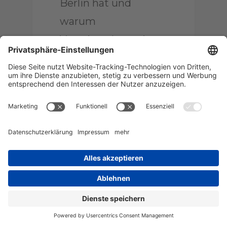
Berlin hat und
warum
VermieterInnen jetzt
handeln sollten
Am 23.11.2020 trat die
nächste Phase des zunächst
auf fünf Jahre begrenzten
Berliner Mietendeckels in…