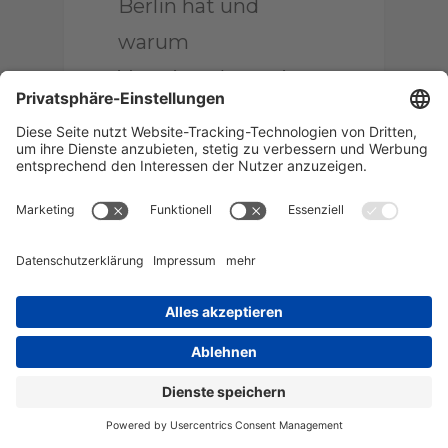
Berlin hat und
warum
VermieterInnen jetzt
handeln sollten
Am 23.11.2020 trat die
nächste Phase des zunächst
auf fünf Jahre begrenzten
Berliner Mietendeckels in…